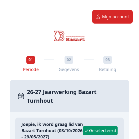
Mijn account
01
02
03
Periode
Gegevens
Betaling
26-27 Jaarwerking Bazart
Turnhout
Joepie, ik word graag lid van
Bazart Turnhout (03/10/2026
Geselecteerd
- 29/05/2027)